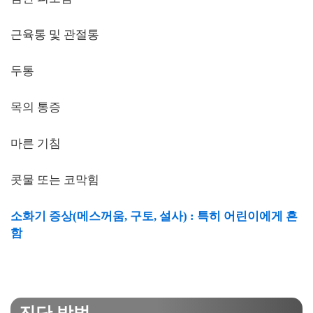
근육통 및 관절통
두통
목의 통증
마른 기침
콧물 또는 코막힘
소화기 증상(메스꺼움, 구토, 설사) : 특히 어린이에게 흔
함