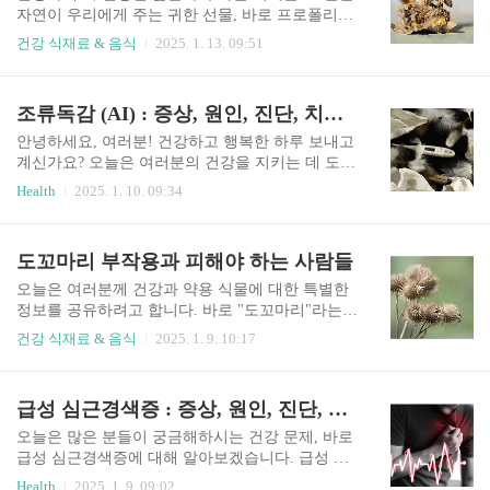
제거하여 세포 손상을 방지하고, 노화 방지에 도움
자연이 우리에게 주는 귀한 선물, 바로 프로폴리스
을 줍니다. 이러한 항산화 작용은 심혈관 건강 유지
에 대해 알아보려고 합니다. 프로폴리스는 건강과
건강 식재료 & 음식
2025. 1. 13. 09:51
에도 긍정적인 영향을 미칩니다.면역력 강화비타
면역력을 지키는 데 탁월한 효과가 있는 천연 물질
민C는 면역 체계를 강화하는 데 필수적인 역할을
로 많은 관심을 받고 있는데요. 함께 프로폴리스의
합니다. 감기나 독감과 같은 질병에 걸렸을 때 회복
놀라운 효능과 사용법을 살펴보세요! 프로폴리스
조류독감 (AI) : 증상, 원인, 진단, 치료, 관리 방법 그리고 예방법
을 촉진하며, 백혈구의 기능을 활성화시켜 외부 병
란? 프로폴리스(Propolis)는 꿀벌이 나무의 수액과
원체로부터 몸을 보호합니다.피부 건..
자신의 타액을 혼합하여 만들어낸 천연 물질입니
안녕하세요, 여러분! 건강하고 행복한 하루 보내고
다. 고대부터 프로폴리스는 항균, 항염 효과로 알려
계신가요? 오늘은 여러분의 건강을 지키는 데 도움
져 다양한 건강 목적으로 사용되어 왔습니다. 꿀벌
이 될 중요한 정보를 공유하고자 합니다. 바로 '조
Health
2025. 1. 10. 09:34
은 이 물질을 벌집의 틈새를 메우거나 외부의 침입
류독감(AI, Avian Influenza)'에 대한 이야기입니다.
자로부터 벌집을 보호하기 위해 사용합니다. 주요
조류독감은 주로 가금류에서 발생하는 바이러스성
성분 프로폴리스는 약 300가지 이상의 활성 성분을
질병으로, 일부 유형은 사람에게도 전염될 수 있어
도꼬마리 부작용과 피해야 하는 사람들
함유하고 있으며, 주요 성분으로는 플라보노이드,
주의가 필요합니다. 최근 몇 년 동안 국내외에서 조
페놀산, 아미노산, 비..
류독감이 발생하면서, 이를 예방하고 대처하는 방
오늘은 여러분께 건강과 약용 식물에 대한 특별한
법에 대한 관심이 높아지고 있습니다. 조류독감 이
정보를 공유하려고 합니다. 바로 "도꼬마리"라는
란? 조류독감은 인플루엔자 A형 바이러스에 의해
자연의 선물에 대해 알아볼 텐데요. 도꼬마리는 전
건강 식재료 & 음식
2025. 1. 9. 10:17
발생하는 가금류의 전염병입니다. 이 바이러스는
통적으로 여러 질환의 예방과 치료에 활용되었습
야생 조류와 가금류 사이에서 전파되며, 변종에 따
니다. 한의학에서는 도꼬마리를 "창이자(蒼耳
라 사람이나 다른 동물에게도 전염될 수 있습니다.
子)"라는 이름으로 부르며, 여러 질환의 치료에 사
급성 심근경색증 : 증상, 원인, 진단, 치료 및 관리 방법
조류독감은 특히 고병원성(HPAI)과 저병원성(LPA
용합니다. 도꼬마리는 따뜻한 성질을 지니고 있으
I)으로..
며, 현대에서도 그 효능이 주목받고 있는 식물입니
오늘은 많은 분들이 궁금해하시는 건강 문제, 바로
다. 이 글에서는 도꼬마리의 효능과 건강상의 이점,
급성 심근경색증에 대해 알아보겠습니다. 급성 심
섭취 방법, 주의사항 등을 한의학적 관점과 함께 살
근경색증은 빠른 대처가 생명을 살리는 질환입니
Health
2025. 1. 9. 09:02