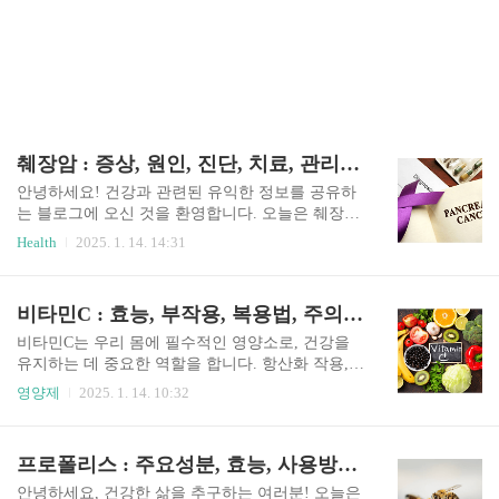
췌장암 : 증상, 원인, 진단, 치료, 관리방법, 예방법
안녕하세요! 건강과 관련된 유익한 정보를 공유하
는 블로그에 오신 것을 환영합니다. 오늘은 췌장암
에 대해 자세히 알아보겠습니다. 여러분의 건강과
Health
2025. 1. 14. 14:31
행복을 지키기 위해 필요한 정보를 제공하겠습니
다. 함께 건강한 생활을 만들어 나가요! 췌장암 이
란? 췌장암은 췌장에서 발생하는 암으로, 조기 발
비타민C : 효능, 부작용, 복용법, 주의사항 등
견이 어려워 예후가 좋지 않은 질병 중 하나입니다.
췌장은 소화 효소를 분비하고 혈당을 조절하는 인
비타민C는 우리 몸에 필수적인 영양소로, 건강을
슐린을 생산하는 중요한 기관으로, 췌장암이 발생
유지하는 데 중요한 역할을 합니다. 항산화 작용,
하면 이들 기능에 심각한 영향을 미칠 수 있습니
면역력 강화, 피부 건강 개선 등 다양한 효능을 가
영양제
2025. 1. 14. 10:32
다. 췌장암의 위험성 조기 발견의 어려움초기 증상
지고 있어 많은 사람들이 주목하고 있습니다. 이번
이 거의 없거나 비특이적이기 때문에 암이 진행된
블로그에서는 비타민C의 주요 효능과 섭취 방법
후에야 진단되는 경우가 많습니다.빠른 진행 속도
등에 대해 자세히 알아보겠습니다. 주요 효능 항산
프로폴리스 : 주요성분, 효능, 사용방법, 주의사항 그리고 권장섭취량
췌장암은 비교적 짧은 시간 안에 다른 장기로 전이
화 작용비타민C는 강력한 항산화제 역할을 합니
될 가능성이 높습니다.낮은 생존율췌장암은 ..
다. 우리 몸에서 발생하는 유해산소(활성산소)를
안녕하세요, 건강한 삶을 추구하는 여러분! 오늘은