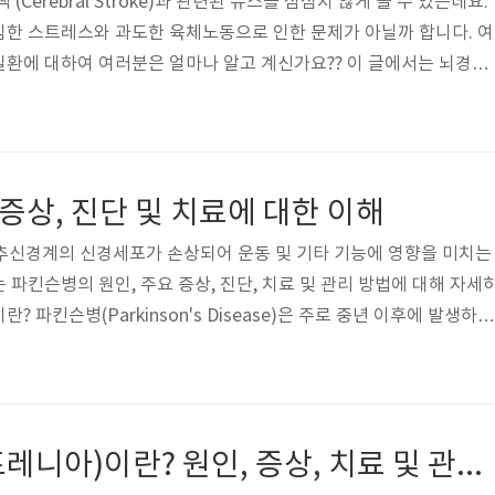
(Cerebral Stroke)과 관련된 뉴스를 심심치 않게 볼 수 있는데요.
심한 스트레스와 과도한 육체노동으로 인한 문제가 아닐까 합니다. 여
환에 대하여 여러분은 얼마나 알고 계신가요?? 이 글에서는 뇌경색
상, 원인, 진단, 치료, 예방 방법 등에 대하여 다루도록 하겠습니다. 
al Infarction)은 뇌의 특정 부분에 혈액 공급이 차단되거나 중단될 때
 의미합니다. 이 상황은 주로 혈전(혈관 내의 응고체) 또는 플라크(
롤 및 혈액 응고물의 덩어리)가 뇌동맥(뇌로 향하는 혈관)을 막아서 
 증상, 진단 및 치료에 대한 이해
추신경계의 신경세포가 손상되어 운동 및 기타 기능에 영향을 미치는
파킨슨병의 원인, 주요 증상, 진단, 치료 및 관리 방법에 대해 자세
 파킨슨병(Parkinson's Disease)은 주로 중년 이후에 발생하는
, 주요한 특징은 운동 기능에 영향을 주는 다양한 증상들을 포함합니
 뇌 내의 도파민이라는 화학 물질의 부족과 관련이 있습니다. 주요 증
병의 가장 두드러진 특징은 운동 기능의 점차적인 약화입니다. 처음
 움직임의 조절이 어려워지며, 시간이 지남에 따라 점차 악화될 수 
조현병(스키조프레니아)이란? 원인, 증상, 치료 및 관리 방법
이 뻣뻣해지고..