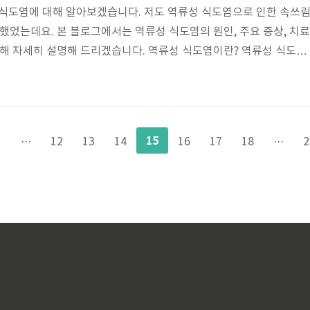
 식도염에 대해 알아보겠습니다. 저도 역류성 식도염으로 인한 속쓰
 했었는데요. 본 블로그에서는 역류성 식도염의 원인, 주요 증상, 치료
대해 자세히 설명해 드리겠습니다. 역류성 식도염이란? 역류성 식도염
is)은 소화기관의 한 부분인 식도에 역류하는 위산이나 소화액으로 인해 발
 증상 속쓰림 가장 흔한 증상으로, 가슴 중간 또는 상복부에서 느끼는
 통증입니다. 특히 식사 후나 누워있는 상태에서 증상이 심해질 수 
 거슬러 올라오는 느낌을 경험할 수 있습니다. 이로 인해 쓰라린 느낌
15
1
···
12
13
14
16
17
18
···
2
다. 인..