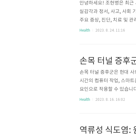
안녕하세요! 조현병은 최근 
실감각과 정서, 사고, 사회
주요 증상, 진단, 치료 및
레니아, Schizophreni
Health
2023. 8. 24. 11:16
다양한 영역에서 심각한 장
의 변화, 사회적 관계의 문제 
에서 들리지 않는 목소리나 
손목 터널 증후군:
적 환각 현실에서..
손목 터널 증후군은 현대 사
시간의 컴퓨터 작업, 스마트
요인으로 작용할 수 있습니다
원인, 증상, 그리고 효과적
Health
2023. 8. 16. 16:02
증후군은 손목 부위에서 중
신경학적인 질환이다. 이로 인
상 손목 및 손가락 통증 손
역류성 식도염: 
저림 또는 화끈거림과 함께 나