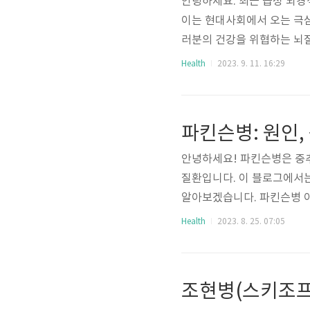
안녕하세요. 최근 급성 뇌경색 
이는 현대사회에서 오는 극
러분의 건강을 위협하는 뇌질
에 대해 자세히 알아보고, 증
Health
2023. 9. 11. 16:29
경색 이란? 뇌경색(Cerebr
발생하는 중대한 의료 상황을
관 내 벽에 형성된 콜레스테
파킨슨병: 원인,
조직에 산소..
안녕하세요! 파킨슨병은 중
질환입니다. 이 블로그에서는 
알아보겠습니다. 파킨슨병 이란?
신경계의 만성적인 질환으로
Health
2023. 8. 25. 07:05
다. 이러한 증상들은 대부분
상 진전성 운동 장애 파킨슨
는 가볍게 시작되어서 미세한
습니다. 진전성 경직 근육들