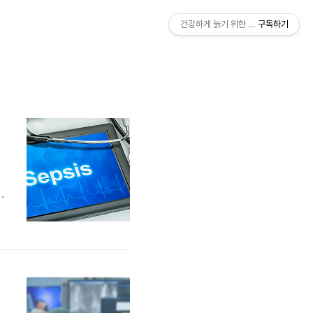
건강하게 늙기 위한 노력
구독하기
료 방법
반
상
발
하