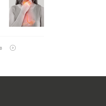
림
생
있
0