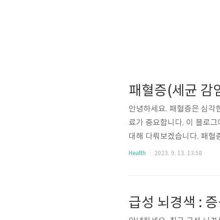
안녕하세요. 패혈증은 심각한
료가 중요합니다. 이 블로그
대해 다뤄보겠습니다. 패혈증
응성 및 염증성 질환입니다.
Health
2023. 9. 13. 13:58
치명적인 조직 손상을 초래할
황입니다. 주요 원인 패혈증
할 수 있습니다. 패혈증의 주
급성 뇌경색 : 증
나입니다. 세균은 다양한 감염