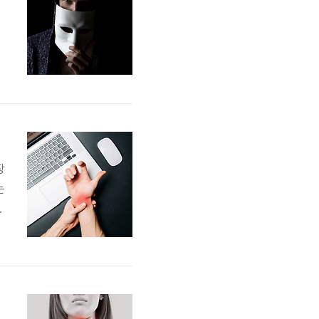
현
프
각
장
는
,
널
증
종