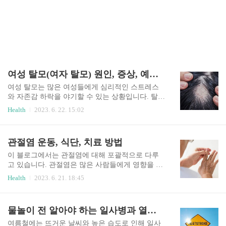
여성 탈모(여자 탈모) 원인, 증상, 예방 방법, 치료 방법
여성 탈모는 많은 여성들에게 심리적인 스트레스
와 자존감 하락을 야기할 수 있는 상황입니다. 탈모
인구 천만시대!! 하지만 걱정하지 마세요! 이 글에
Health
2023. 6. 22. 15:02
서는 여성 탈모의 주요 원인, 흔한 증상, 예방 방법
및 다양한 치료 방법에 대해 알아보겠습니다. 여성
탈모에 대한 지식을 높여 이 문제에 대처하는 데 도
관절염 운동, 식단, 치료 방법
움이 되길 바랍니다. 원인 유전적 요인 가족력이 여
성 탈모의 주요 원인 중 하나입니다. 호르몬 변화
이 블로그에서는 관절염에 대해 포괄적으로 다루
임신, 출산, 수유, 폐경 등 여성의 호르몬 변화는 탈
고 있습니다. 관절염은 많은 사람들에게 영향을 미
모를 유발할 수 있습니다. 특히 여성 호르몬인 에스
치는 만성적인 관절 질환으로, 관절의 염증과 변형
Health
2023. 6. 21. 18:45
트로겐 수준의 감소는 탈모와 관련이 있습니다. 스
을 특징으로 합니다. 우리는 관절염의 원인, 주요
트레스 지속적인 스트레스는 여성 탈모의 원인이
증상, 진단 방법 및 치료 방법에 대해 자세히 알아
될 수 있습니다. 영양 결핍 영양 부족은 두피와 모
볼 것입니다. 관절염으로 인해 삶의 질이 저하되는
물놀이 전 알아야 하는 일사병과 열사병
발 건강에 영향을 줄 수 있습니다. 특히 철분, 아미
많은 사람들에게 도움이 되길 바랍니다. 정의 관절
노산, 비타민..
염은 관절의 염증과 변형을 특징으로 하는 질환으
여름철에는 뜨거운 날씨와 높은 습도로 인해 일사