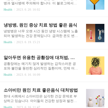
로, 관절의 통증, 발적, 운동제한 등을 초래하는 만
병과 열사병에 주의해야 합니다. 이 블로그에서는
성적인 질병입니다. 관절염은 주로 연령과 상관없
일사병과 열사병의 개념, 증상, 응급조치 방법, 취
Health
2023. 6. 20. 16:02
이 발생할 수 있으며, 여러 가지 원인에 의해 발생
약한 사람들, 그리고 폭염 대비 건강 수칙에 대해
할 수 있습니다. 주요 관절염 유형 류마티스 관절염
알아보겠습니다. 개념 일사병 땀을 많이 흘리게 되
(Rheumatoid Arthritis, RA) 류마티스 관절염은 자가
며, 이로 인해 체온은 조절되어 40도를 넘기는 경우
냉방병, 원인 증상 치료 방법 좋은 음식
면역 질환으로, 면역 체계가 실수로 건강한 조직을
가 거의 없습니다. 다만, 땀으로 인하여 체내 수분
공격하여..
과 전해질 소실로 힘이 없고 극심한 피로감이 생가
냉방병은 너무 오랜 시간 동안 냉방 시스템에 노출
며, 심할 경우 근육에 경련이 일어날 수 있습니다.
되어 발생하는 건강 문제입니다. 급격한 온도 변화,
주로 야외에서 오랜 시간 동안 직사광선에 노출될
과도한 습도, 공기 품질 등의 요인으로 인해 발생할
Health
2023. 6. 19. 15:21
경우 발생합니다. 열사병 체온 조절을 못하게 되어
수 있으며, 장시간 냉방 시스템에서 작업하거나 지
나타나는 증상으로, 심부체온이 40도 보다 높아지
내는 사람들에게 영향을 줄 수 있습니다. 이번 블로
게 되어 생명을 위협할 수 있는 심각한 상황입니다.
그에서는 냉방병에 대해 자세히 알아보고, 예방 방
알아두면 유용한 공황장애 대처법, 예방과 극복
높은 온도와 습도, 장시간의 야외 또는 실내 체류
법에 대해 알려드리겠습니다. 원인 급격한 온도 변
등이 원인이 될 수..
화 : 한 번에 들어가거나 나오는 공간의 온도 차이
공황장애는 예기치 않게 발생하는 갑작스러운 공
가 10°C 이상인 경우 과도한 습도 : 상대 습도가 6
포와 불안을 동반한 심리적인 질환이며, 언제 어디
0% 이상인 환경에서 장기간 노출되는 경우 공기
서든 발생할 수 있습니다. 이러한 공황장애에 대한
Health
2023. 6. 16. 16:09
품질 : 실내 공기 중 미세 먼지, 공기 중의 유해 물
이해와 관리 방법은 개인과 가족에게 중요한 역할
질 등으로 인한 실내 공기의 오염 주요 증상 두통,
을 합니다. 이 블로그에서는 공황장애에 대한 자세
어지러움, 현기증 피로감, 과로 눈의 건조함, 가려
한 정보와 실용적인 조언을 제공하여 공황장애를
소아비만 원인 치료 좋은음식 대처방법
움증 코막힘, 기침, 목의 통증 소화 불량, 메스꺼움
이해하고 관리하는 데 도움을 드리고자 합니다. 공
조..
황장애의 원인, 주요 증상, 진단 방법, 치료 옵션,
현대 사회에서 소아비만은 심각한 건강 문제로 부
증상 발생 시 취해야 하는 행동 및 자가 관리 방법
상하고 있습니다. 아이들의 건강한 성장과 발전을
에 대해 자세히 알아보겠습니다. 원인 유전적 요인
돕기 위해 소아비만 예방과 관리에 대한 이해와 대
Health
2023. 6. 16. 11:47